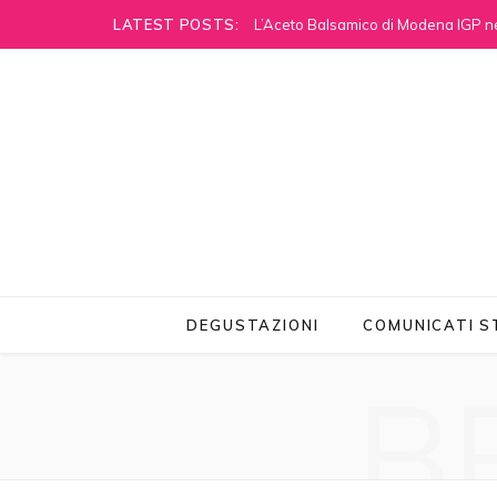
LATEST POSTS:
L’Aceto Balsamico di Modena IGP ne
DEGUSTAZIONI
COMUNICATI 
B