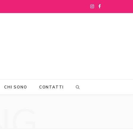
I
F
n
a
s
c
t
e
a
b
g
o
r
o
CHI SONO
CONTATTI
a
k
NG
m