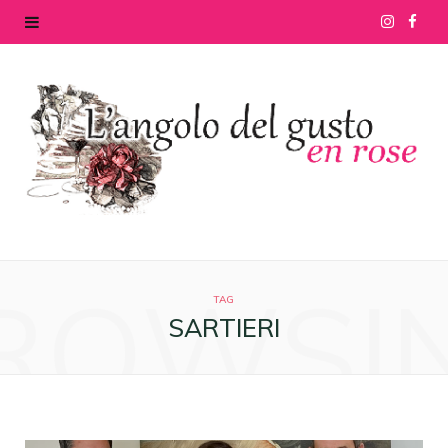
I
F
n
a
s
c
t
e
a
b
g
o
ROWSI
r
o
TAG
SARTIERI
a
k
m