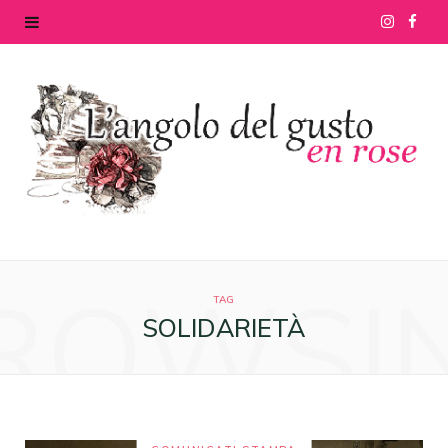
I
F
n
a
s
c
t
e
a
b
g
o
ROWSI
r
o
TAG
SOLIDARIETÀ
a
k
m