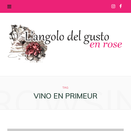
I
F
n
a
s
c
t
e
a
b
g
o
ROWSI
r
o
TAG
VINO EN PRIMEUR
a
k
m