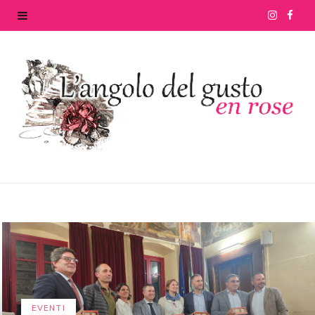
I
F
n
a
s
c
t
e
a
b
g
o
r
o
a
k
m
EVENTI