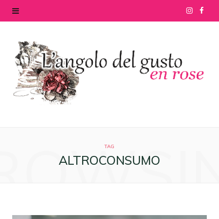
I
F
n
a
s
c
t
e
a
b
g
o
ROWSI
r
o
TAG
ALTROCONSUMO
a
k
m