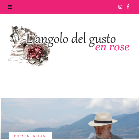
I
F
n
a
s
c
t
e
a
b
g
o
r
o
a
k
m
PRESENTAZIONI