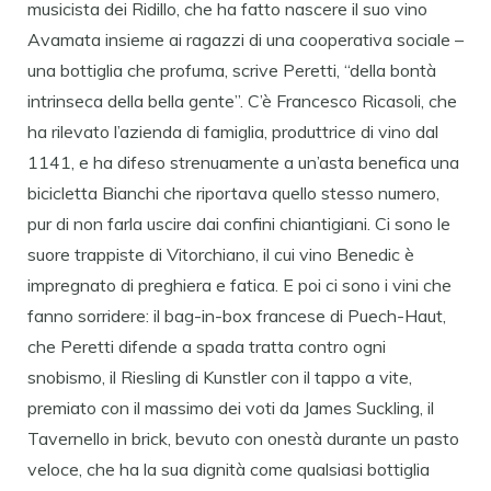
musicista dei Ridillo, che ha fatto nascere il suo vino
Avamata insieme ai ragazzi di una cooperativa sociale –
una bottiglia che profuma, scrive Peretti, “della bontà
intrinseca della bella gente”. C’è Francesco Ricasoli, che
ha rilevato l’azienda di famiglia, produttrice di vino dal
1141, e ha difeso strenuamente a un’asta benefica una
bicicletta Bianchi che riportava quello stesso numero,
pur di non farla uscire dai confini chiantigiani. Ci sono le
suore trappiste di Vitorchiano, il cui vino Benedic è
impregnato di preghiera e fatica. E poi ci sono i vini che
fanno sorridere: il bag-in-box francese di Puech-Haut,
che Peretti difende a spada tratta contro ogni
snobismo, il Riesling di Kunstler con il tappo a vite,
premiato con il massimo dei voti da James Suckling, il
Tavernello in brick, bevuto con onestà durante un pasto
veloce, che ha la sua dignità come qualsiasi bottiglia