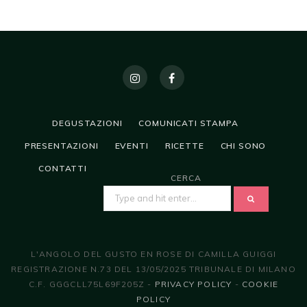
DEGUSTAZIONI
COMUNICATI STAMPA
PRESENTAZIONI
EVENTI
RICETTE
CHI SONO
CONTATTI
CERCA
SEARCH
FOR:
L'ANGOLO DEL GUSTO EN ROSE DI CAMILLA GUIGGI
REGISTRAZIONE N.73 DEL 13/05/2025 TRIBUNALE DI MILANO
C.F. GGGCLL75L69F205Z -
PRIVACY POLICY
-
COOKIE
POLICY