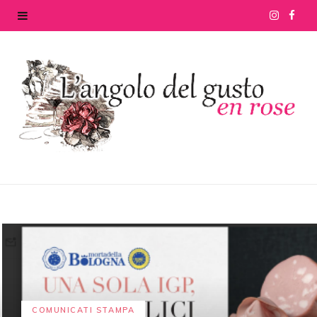
I
F
n
a
s
c
t
e
a
b
g
o
r
o
a
k
m
COMUNICATI STAMPA