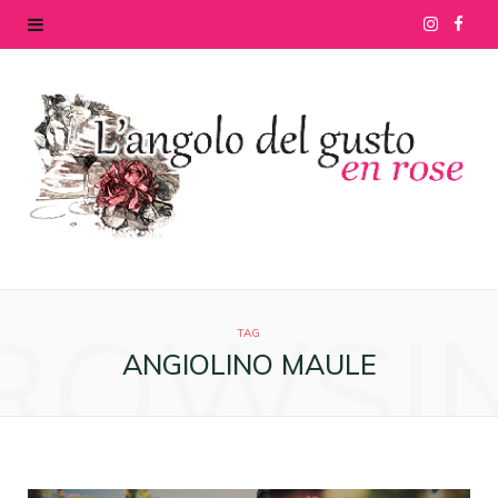
I
F
n
a
s
c
t
e
a
b
g
o
ROWSI
r
o
TAG
ANGIOLINO MAULE
a
k
m