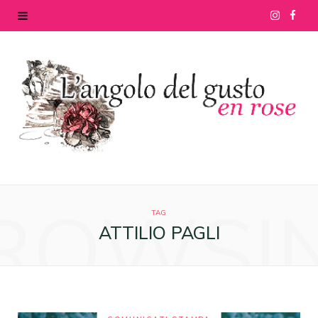
I
F
n
a
s
c
t
e
a
b
g
o
ROWSI
r
o
TAG
ATTILIO PAGLI
a
k
m