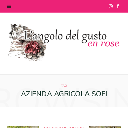
I
F
n
a
s
c
t
e
a
b
g
o
ROWSI
r
o
TAG
AZIENDA AGRICOLA SOFI
a
k
m