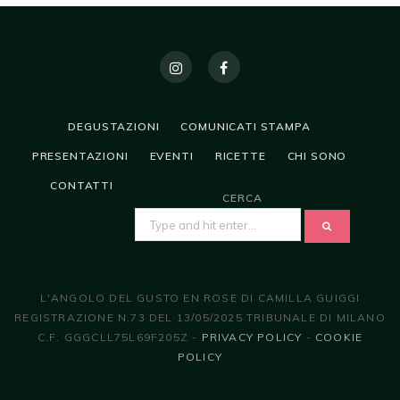
DEGUSTAZIONI
COMUNICATI STAMPA
PRESENTAZIONI
EVENTI
RICETTE
CHI SONO
CONTATTI
CERCA
SEARCH
FOR:
L'ANGOLO DEL GUSTO EN ROSE DI CAMILLA GUIGGI
REGISTRAZIONE N.73 DEL 13/05/2025 TRIBUNALE DI MILANO
C.F. GGGCLL75L69F205Z -
PRIVACY POLICY
-
COOKIE
POLICY