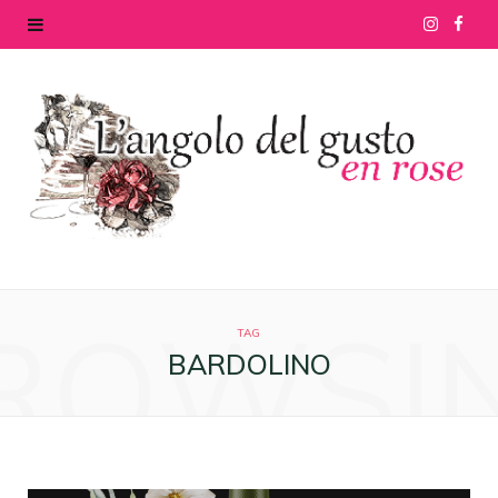
I
F
n
a
s
c
t
e
a
b
g
o
ROWSI
r
o
TAG
BARDOLINO
a
k
m