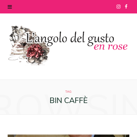
I
F
n
a
s
c
t
e
a
b
g
o
ROWSI
r
o
TAG
BIN CAFFÈ
a
k
m