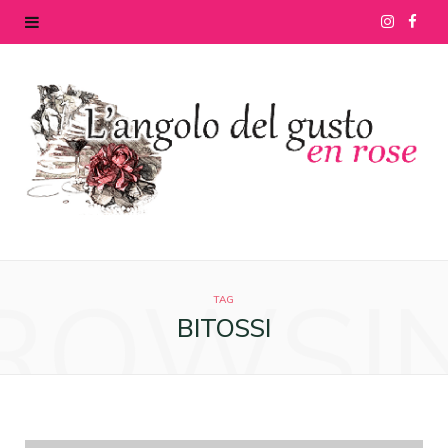
I
F
n
a
s
c
t
e
a
b
g
o
ROWSI
r
o
TAG
BITOSSI
a
k
m