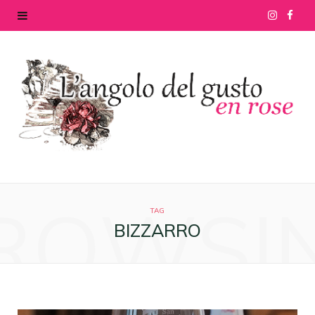
I
F
n
a
s
c
t
e
a
b
g
o
ROWSI
r
o
TAG
BIZZARRO
a
k
m