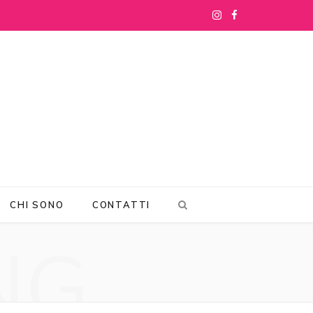
I
F
n
a
s
c
t
e
a
b
g
o
r
o
CHI SONO
CONTATTI
a
k
NG
m