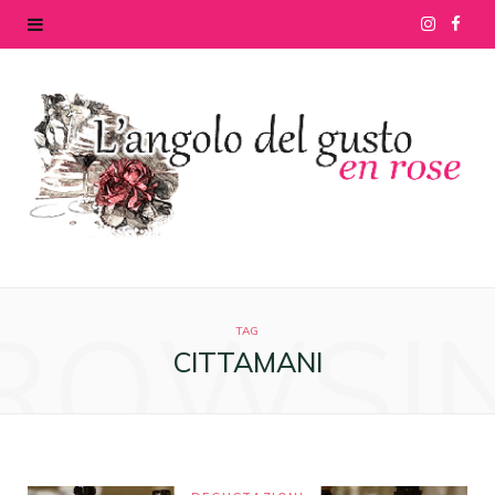
I
F
n
a
s
c
t
e
a
b
g
o
ROWSI
r
o
TAG
CITTAMANI
a
k
m