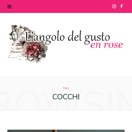
I
F
n
a
s
c
t
e
a
b
g
o
ROWSI
r
o
TAG
COCCHI
a
k
m