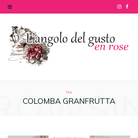
I
F
n
a
s
c
t
e
a
b
g
o
ROWSI
r
o
TAG
COLOMBA GRANFRUTTA
a
k
m