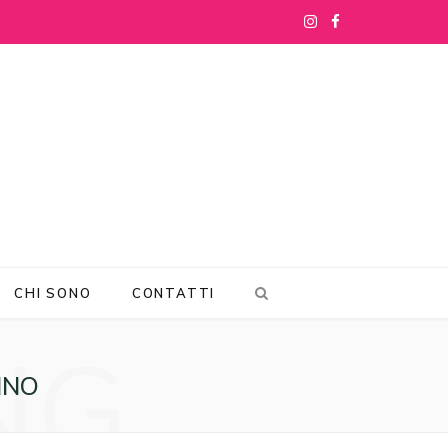
I
F
n
a
s
c
t
e
a
b
g
o
r
o
CHI SONO
CONTATTI
a
k
NG
m
INO