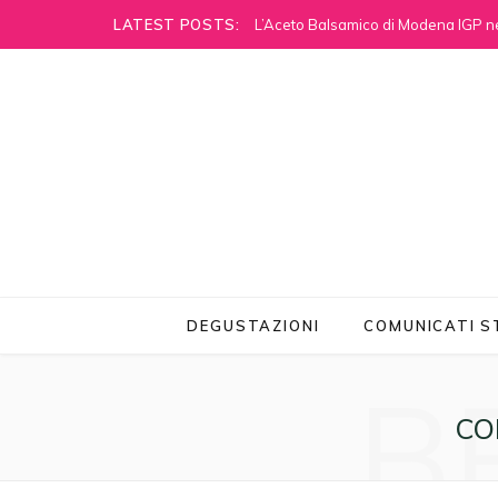
LATEST POSTS:
L’Aceto Balsamico di Modena IGP ne
DEGUSTAZIONI
COMUNICATI 
B
CO