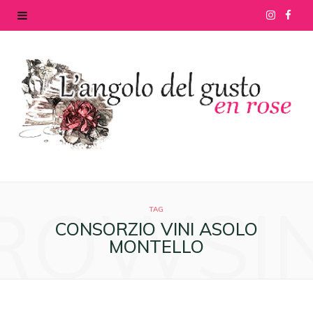
I
F
n
a
s
c
t
e
a
b
g
o
ROWSI
r
o
TAG
CONSORZIO VINI ASOLO
a
k
MONTELLO
m