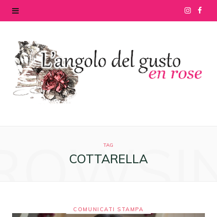
I
F
n
a
s
c
t
e
a
b
g
o
ROWSI
r
o
TAG
COTTARELLA
a
k
m
COMUNICATI STAMPA