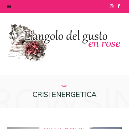
I
F
n
a
s
c
t
e
a
b
g
o
ROWSI
r
o
TAG
CRISI ENERGETICA
a
k
m