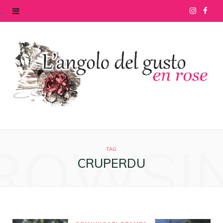
I
F
n
a
s
c
t
e
a
b
g
o
ROWSI
r
o
TAG
CRUPERDU
a
k
m