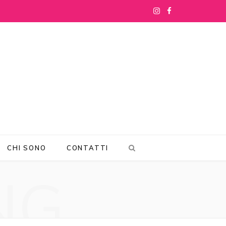
I
F
n
a
s
c
t
e
a
b
g
o
r
o
CHI SONO
CONTATTI
a
k
NG
m