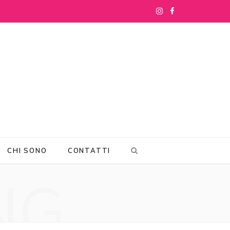
I
F
n
a
s
c
t
e
a
b
g
o
r
o
CHI SONO
CONTATTI
a
k
NG
m