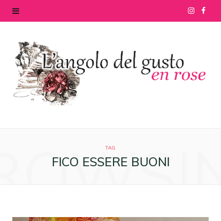
I
F
n
a
s
c
t
e
a
b
g
o
ROWSI
r
o
TAG
FICO ESSERE BUONI
a
k
m