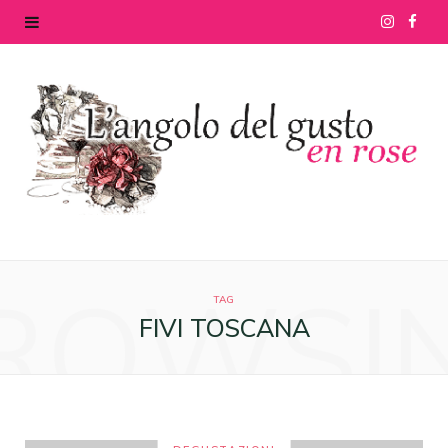
I
F
n
a
s
c
t
e
a
b
g
o
ROWSI
r
o
TAG
FIVI TOSCANA
a
k
m