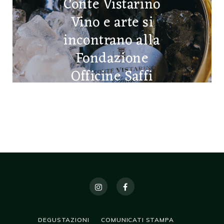
Conte Vistarino
Vino e arte si
incontrano alla
Fondazione
Officine Saffi
5 MARZO 2026
DEGUSTAZIONI
COMUNICATI STAMPA