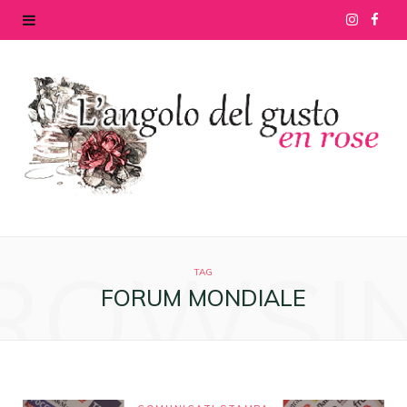
I
F
n
a
s
c
t
e
a
b
g
o
ROWSI
r
o
TAG
FORUM MONDIALE
a
k
m