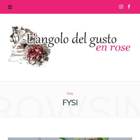
I
F
n
a
s
c
t
e
a
b
g
o
ROWSI
r
o
TAG
FYSI
a
k
m