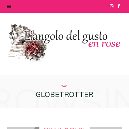
I
F
n
a
s
c
t
e
a
b
g
o
ROWSI
r
o
TAG
GLOBETROTTER
a
k
m