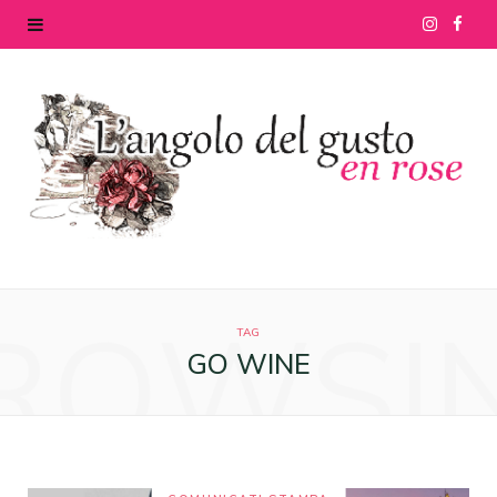
I
F
n
a
s
c
t
e
a
b
g
o
ROWSI
r
o
TAG
GO WINE
a
k
m