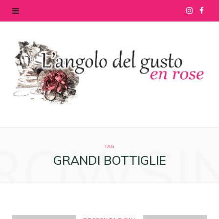
I
F
n
a
s
c
t
e
a
b
g
o
ROWSI
r
o
TAG
GRANDI BOTTIGLIE
a
k
m