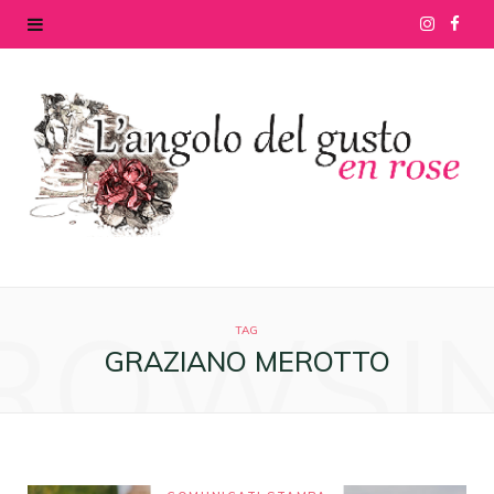
I
F
n
a
s
c
t
e
a
b
g
o
ROWSI
r
o
TAG
GRAZIANO MEROTTO
a
k
m