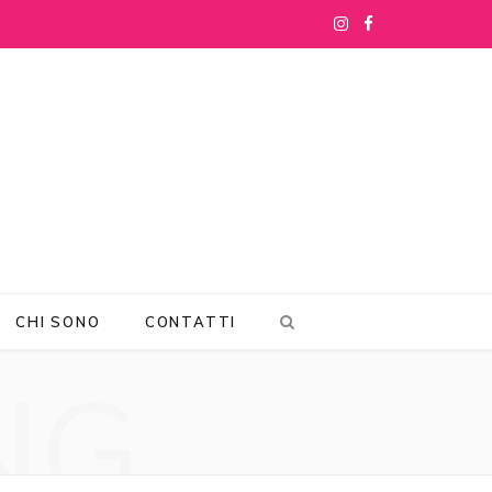
I
F
n
a
s
c
t
e
a
b
g
o
r
o
CHI SONO
CONTATTI
a
k
NG
m