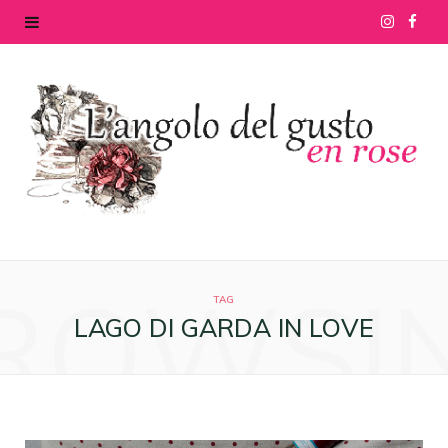
I
F
n
a
s
c
t
e
a
b
g
o
ROWSI
r
o
TAG
LAGO DI GARDA IN LOVE
a
k
m