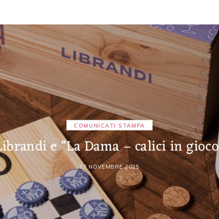
COMUNICATI STAMPA
Librandi e “La Dama – calici in gioco
27 NOVEMBRE 2025