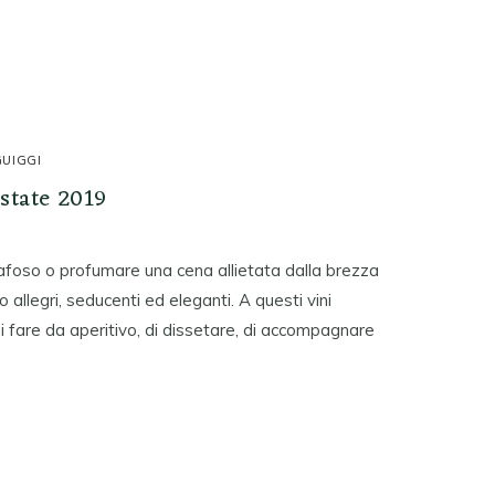
GUIGGI
estate 2019
o afoso o profumare una cena allietata dalla brezza
no allegri, seducenti ed eleganti. A questi vini
e di fare da aperitivo, di dissetare, di accompagnare