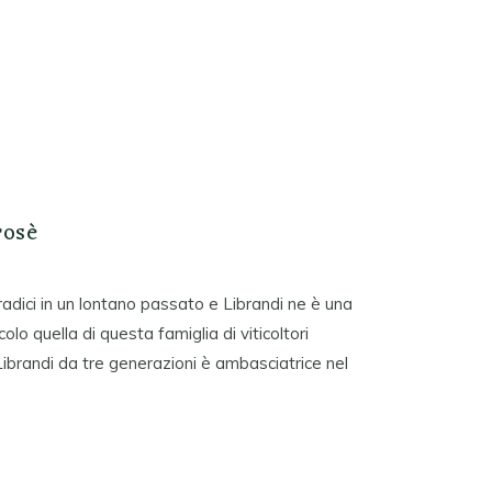
I
rosè
e radici in un lontano passato e Librandi ne è una
lo quella di questa famiglia di viticoltori
la Librandi da tre generazioni è ambasciatrice nel