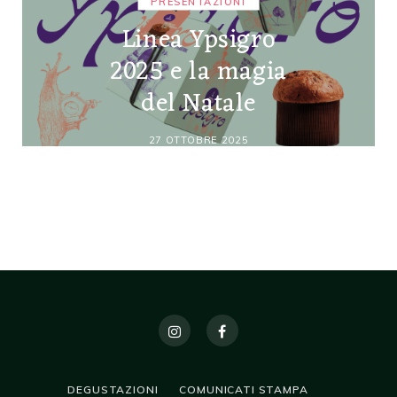
PRESENTAZIONI
Linea Ypsigro
2025 e la magia
del Natale
27 OTTOBRE 2025
DEGUSTAZIONI
COMUNICATI STAMPA