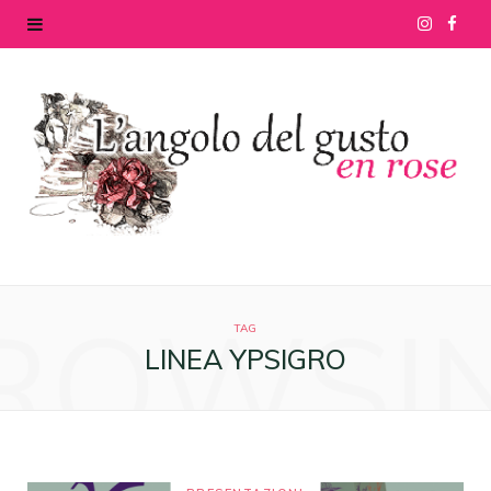
I
F
n
a
s
c
t
e
a
b
g
o
ROWSI
r
o
TAG
LINEA YPSIGRO
a
k
m