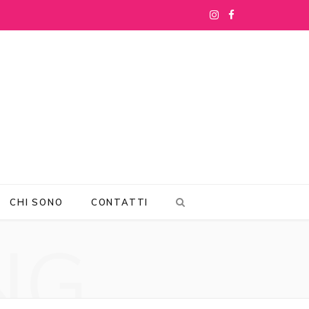
I
F
n
a
s
c
t
e
a
b
g
o
r
o
CHI SONO
CONTATTI
a
k
NG
m