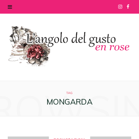
I
F
n
a
s
c
t
e
a
b
g
o
ROWSI
r
o
TAG
MONGARDA
a
k
m