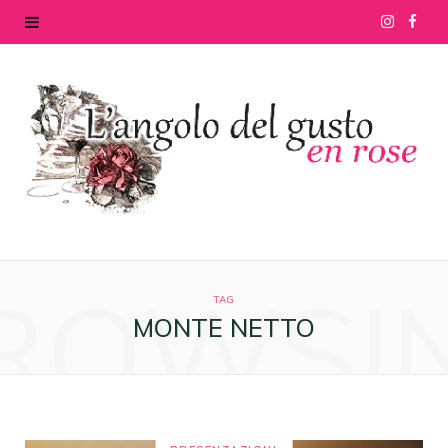
I
F
n
a
s
c
t
e
a
b
g
o
ROWSI
r
o
TAG
MONTE NETTO
a
k
m