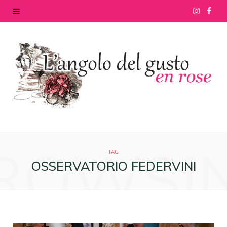
I
F
n
a
s
c
t
e
a
b
g
o
ROWSI
r
o
TAG
OSSERVATORIO FEDERVINI
a
k
m