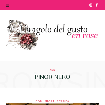
I
F
n
a
s
c
t
e
a
b
g
o
ROWSI
r
o
TAG
PINOR NERO
a
k
m
COMUNICATI STAMPA