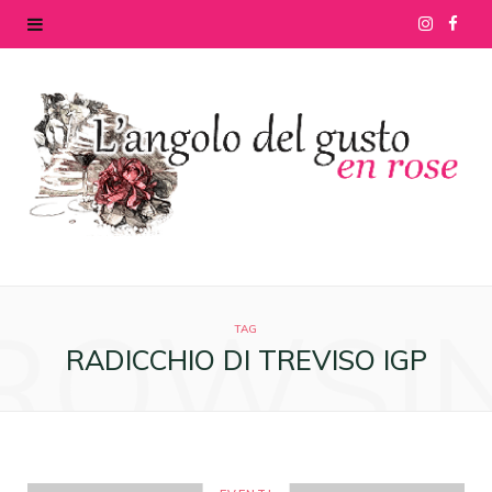
I
F
n
a
s
c
t
e
a
b
g
o
ROWSI
r
o
TAG
RADICCHIO DI TREVISO IGP
a
k
m