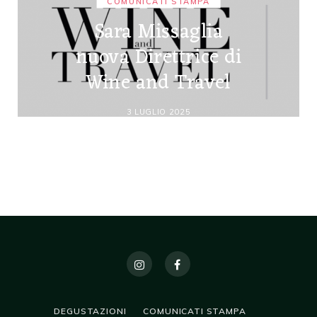
COMUNICATI STAMPA
Sara Missaglia
nuova Direttrice di
Wine and Travel
3 LUGLIO 2025
DEGUSTAZIONI
COMUNICATI STAMPA