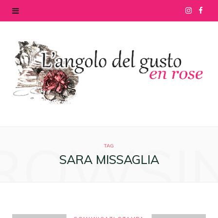
I
F
n
a
s
c
t
e
a
b
g
o
ROWSI
r
o
TAG
SARA MISSAGLIA
a
k
m