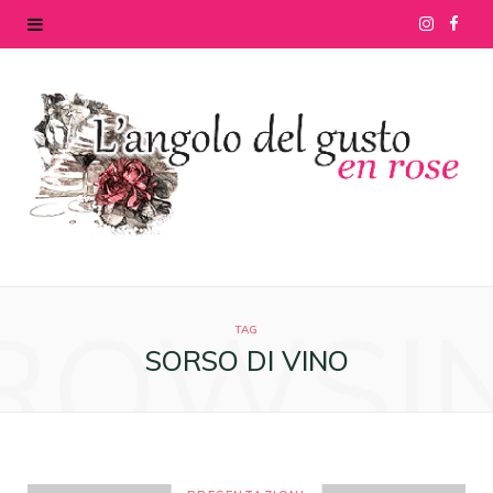
I
F
n
a
s
c
t
e
a
b
g
o
ROWSI
r
o
TAG
SORSO DI VINO
a
k
m