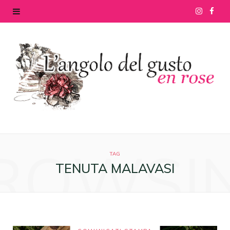
I
F
n
a
s
c
t
e
a
b
g
o
ROWSI
r
o
TAG
TENUTA MALAVASI
a
k
m