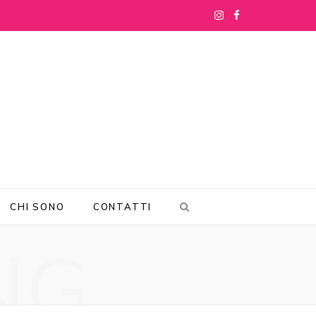
I
F
n
a
s
c
t
e
a
b
g
o
r
o
CHI SONO
CONTATTI
a
k
NG
m