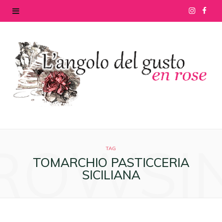
I
F
n
a
s
c
t
e
a
b
g
o
ROWSI
r
o
TAG
TOMARCHIO PASTICCERIA
a
k
SICILIANA
m